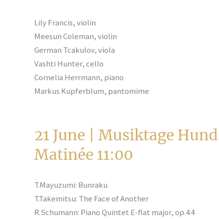
Lily Francis, violin
Meesun Coleman, violin
German Tcakulov, viola
Vashti Hunter, cello
Cornelia Herrmann, piano
Markus Kupferblum, pantomime
21 June | Musiktage Hu
Matinée
11:00
T.Mayuzumi: Bunraku
T.Takemitsu: The Face of Another
R.Schumann: Piano Quintet E-flat major, op.44