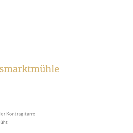
ndsmarktmühle
der Kontragitarre
üht