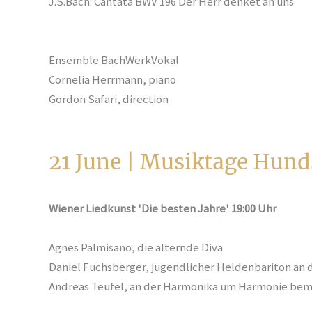
J.S.Bach: Cantata BWV 196 Der Herr denket an uns
Ensemble BachWerkVokal
Cornelia Herrmann, piano
Gordon Safari, direction
21 June | Musiktage Hu
Wiener Liedkunst 'Die besten Jahre' 19:00 Uhr
Agnes Palmisano, die alternde Diva
Daniel Fuchsberger, jugendlicher Heldenbariton an 
Andreas Teufel, an der Harmonika um Harmonie bem