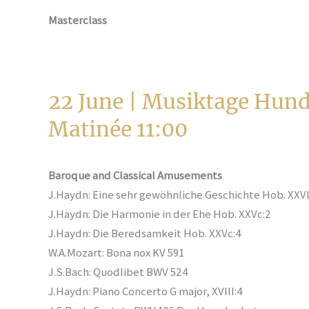
​Masterclass
22 June | Musiktage Hu
Matinée
11:00
Baroque and Classical Amusements
J.Haydn: Eine sehr gewöhnliche Geschichte Hob. XXVl
J.Haydn: Die Harmonie in der Ehe Hob. XXVc:2
J.Haydn: Die Beredsamkeit Hob. XXVc:4
W.A.Mozart: Bona nox KV 591
J.S.Bach: Quodlibet BWV 524
J.Haydn: Piano Concerto G major, XVIII:4