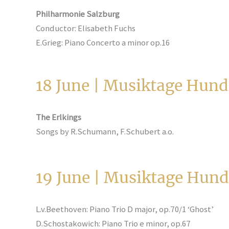
Philharmonie Salzburg
Conductor: Elisabeth Fuchs
E.Grieg: Piano Concerto a minor op.16
18 J
une | Musiktage Hu
nd
The Erlkings
Songs by R.Schumann, F.Schubert a.o.
19 J
une | Musiktage Hu
nd
L.v.Beethoven: Piano Trio D major, op.70/1 ‘Ghost’
D.Schostakowich: Piano Trio e minor, op.67