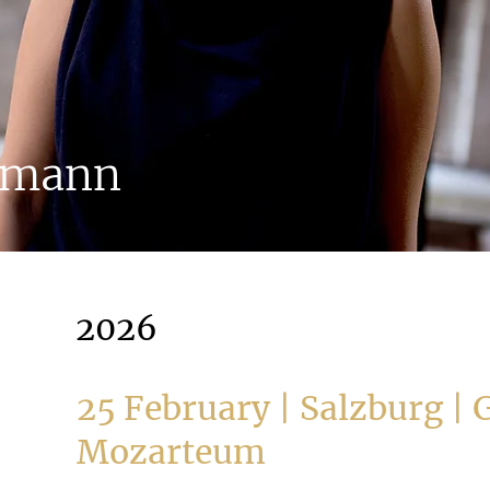
rrmann
2026
25 February | Salzburg | 
Mozarteum